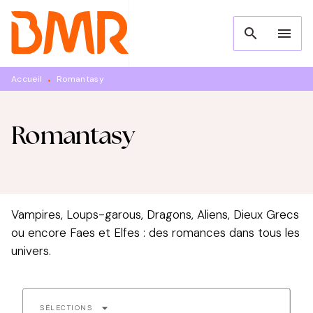
MENU
RECHERCHE
CONTENU
search
menu
PIED DE PAGE
Accueil
Romantasy
•
Romantasy
Vampires, Loups-garous, Dragons, Aliens, Dieux Grecs
ou encore Faes et Elfes : des romances dans tous les
univers.
arrow_drop_down
SÉLECTIONS