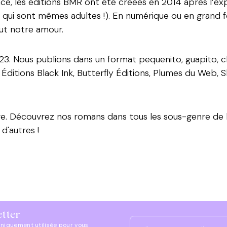
e, les éditions BMR ont été créées en 2014 après l’ex
t qui sont mêmes adultes !).
En numérique ou en grand 
ut notre amour.
023. Nous publions dans un format pequenito, guapito, 
Éditions Black Ink, Butterfly Éditions, Plumes du Web, S
re. Découvrez nos romans dans tous les sous-genre de l'
d'autres !
etter
uniquement utilisée pour vous