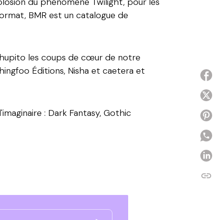
plosion du phénomène Twilight, pour les
format, BMR est un catalogue de
chupito les coups de
cœur
de notre
hingfoo Éditions, Nisha et caetera et
P
P
imaginaire : Dark Fantasy, Gothic
P
P
link
C