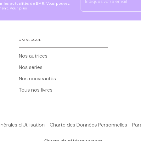
Indiquez votre email
ur les actualités de BMR. Vous pouvez
ment. Pour plus
CATALOGUE
Nos autrices
Nos séries
Nos nouveautés
Tous nos livres
érales d'Utilisation
Charte des Données Personnelles
Par