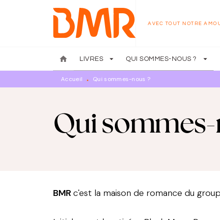
MENU
RECHERCHE
CONTENU
AVEC TOUT NOTRE AMO
home
arrow_drop_down
arrow_drop_down
LIVRES
QUI SOMMES-NOUS ?
Accueil
Qui sommes-nous ?
•
Qui sommes-
BMR
c'est la maison de romance du group