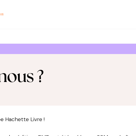
PIED DE PAGE
UR
nous ?
e Hachette Livre !