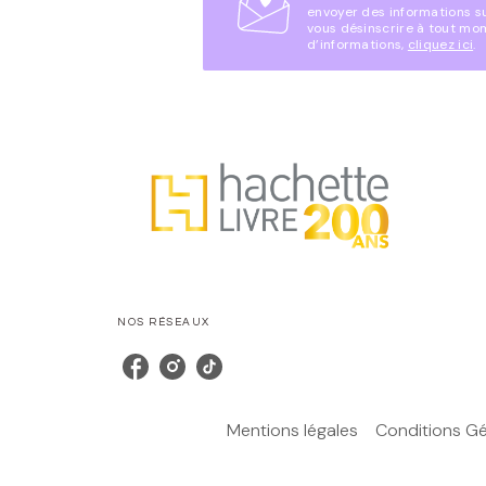
envoyer des informations s
vous désinscrire à tout mo
d’informations,
cliquez ici
.
NOS RÉSEAUX
Mentions légales
Conditions Gén