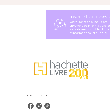
Inscription newsl
Votre adresse e-mail sera 
envoyer des informations s
vous désinscrire à tout mo
d’informations,
cliquez ici
.
NOS RÉSEAUX