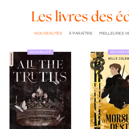
Les livres des 
NOUVEAUTÉS
À PARAÎTRE
MEILLEURES V
NOUVEAUTÉ
NOUVEAU