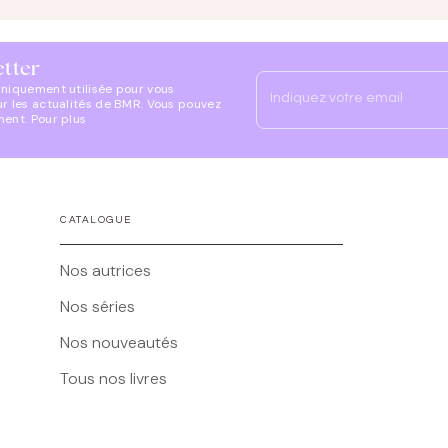
etter
uniquement utilisée pour vous
Indiquez votre email
ur les actualités de BMR. Vous pouvez
ment. Pour plus
CATALOGUE
Nos autrices
Nos séries
Nos nouveautés
Tous nos livres