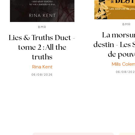
BMR
BMR
La morsu
Lies & Truths Duet -
destin - Les
tome 2 : All the
de pouv
truths
Mills Cole
Rina Kent
06/08/20
06/08/2026