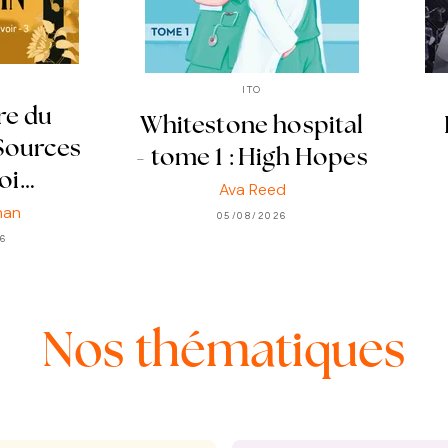
ITO
re du
Whitestone hospital
 Sources
- tome 1 : High Hopes
oi…
Ava Reed
man
05/08/2026
26
Nos thématiques