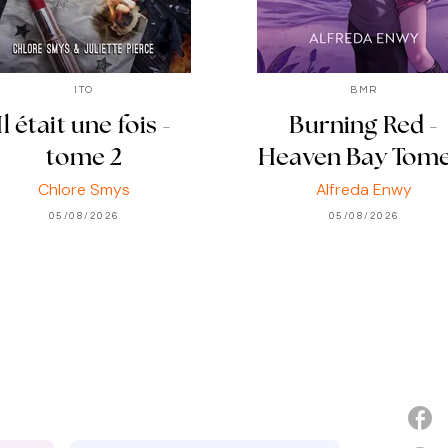
ITO
BMR
Il était une fois -
Burning Red -
tome 2
Heaven Bay Tome
Chlore Smys
Alfreda Enwy
05/08/2026
05/08/2026
P