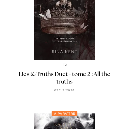
ITO
Lies & Truths Duet - tome 2 : All the
truths
02/12/2026
À PARAÎTRE