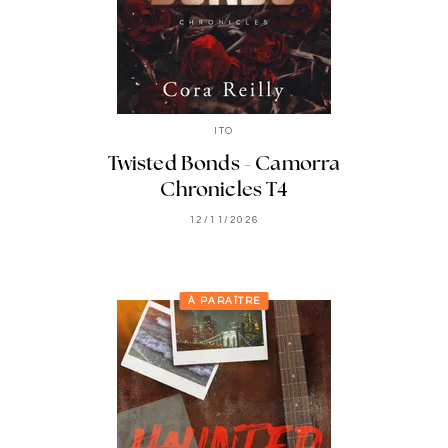
ITO
Twisted Bonds - Camorra
Chronicles T4
12/11/2026
À PARAÎTRE