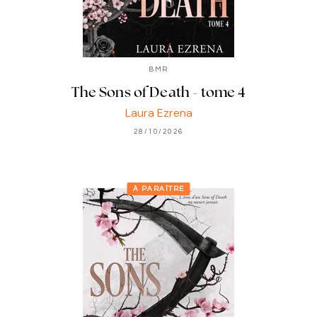
BMR
The Sons of Death - tome 4
Laura Ezrena
28/10/2026
À PARAÎTRE