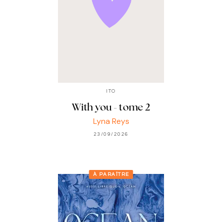
ITO
With you - tome 2
Lyna Reys
23/09/2026
À PARAÎTRE