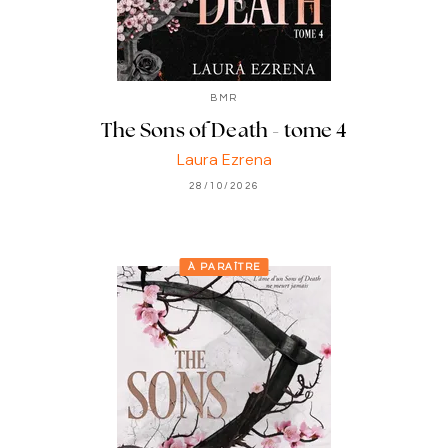
BMR
The Sons of Death - tome 4
Laura Ezrena
28/10/2026
À PARAÎTRE