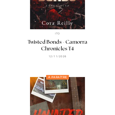
ITO
Twisted Bonds - Camorra
Chronicles T4
12/11/2026
À PARAÎTRE