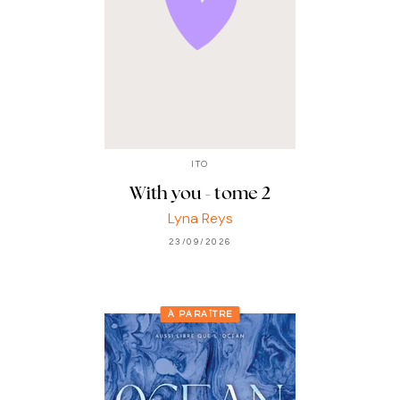
ITO
With you - tome 2
Lyna Reys
23/09/2026
À PARAÎTRE