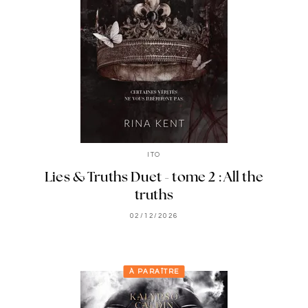
ITO
Lies & Truths Duet - tome 2 : All the
truths
02/12/2026
À PARAÎTRE