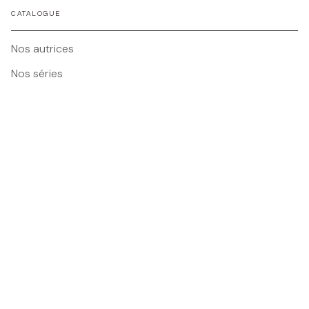
CATALOGUE
Nos autrices
Nos séries
Nos nouveautés
Tous nos livres
BMR
Foire Aux Questions
Nos Maisons
Nous contacter