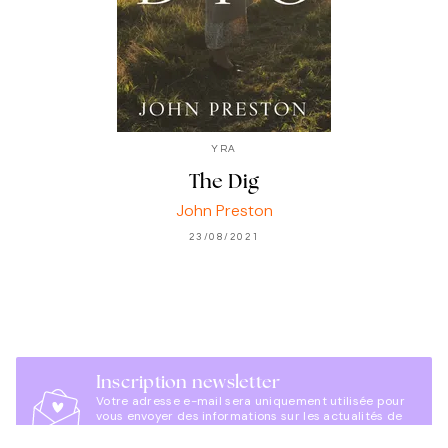
YRA
The Dig
John Preston
23/08/2021
Inscription newsletter
Votre adresse e-mail sera uniquement utilisée pour
vous envoyer des informations sur les actualités de
BMR. Vous pouvez vous désinscrire à tout moment.
Pour plus d’informations,
cliquez ici
.