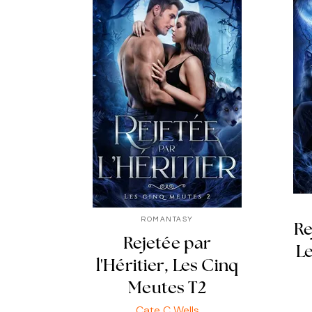
ROMANTASY
Re
Rejetée par
Le
l'Héritier, Les Cinq
Meutes T2
Cate C Wells