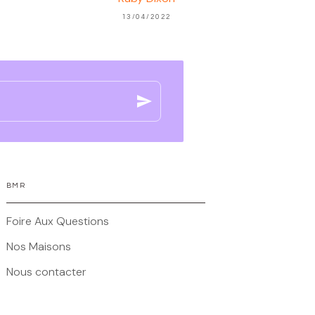
13/04/2022
send
BMR
Foire Aux Questions
Nos Maisons
Nous contacter