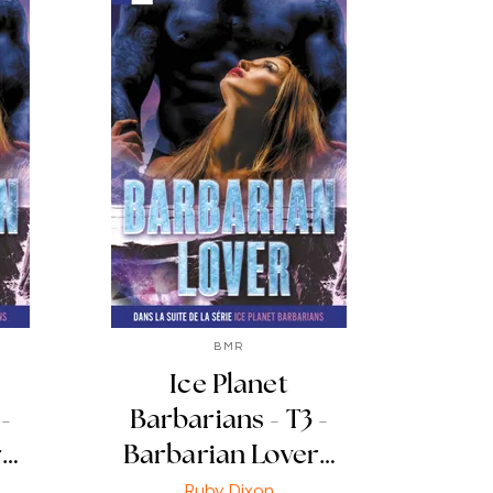
BMR
Ice Planet
-
Barbarians - T3 -
r…
Barbarian Lover…
Ruby Dixon