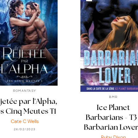
ROMANTASY
BMR
jetée par l'Alpha,
Ice Planet
s Cinq Meutes T1
Barbarians - T3 
Cate C Wells
Barbarian Love
24/02/2023
Ruby Dixon