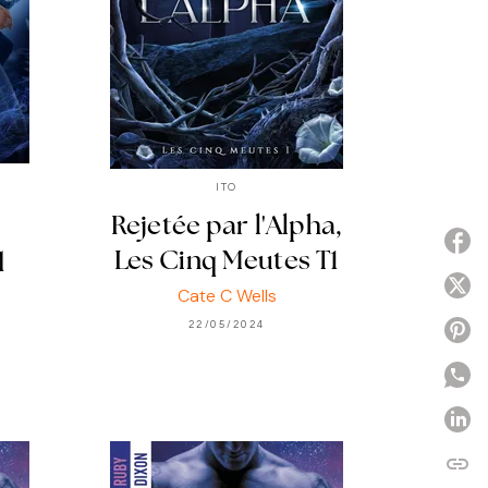
ITO
Rejetée par l'Alpha,
P
q
Les Cinq Meutes T1
P
Cate C Wells
22/05/2024
P
P
link
C