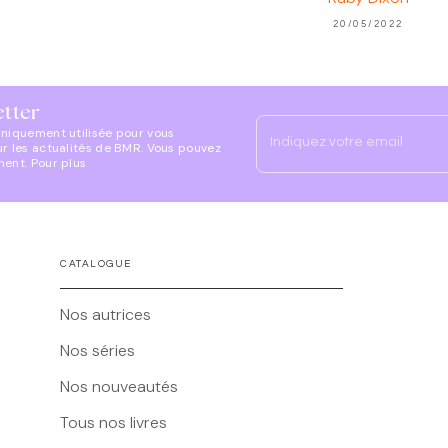
20/05/2022
etter
uniquement utilisée pour vous
Indiquez votre email
ur les actualités de BMR. Vous pouvez
ment. Pour plus
CATALOGUE
Nos autrices
Nos séries
Nos nouveautés
Tous nos livres