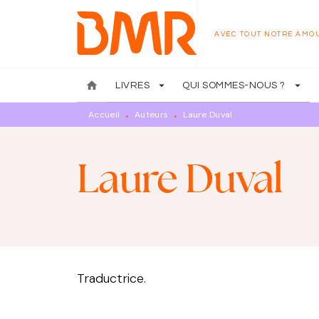
MENU
RECHERCHE
CONTENU
AVEC TOUT NOTRE AMO
home
arrow_drop_down
arrow_drop_down
LIVRES
QUI SOMMES-NOUS ?
Accueil
Auteurs
Laure Duval
•
•
Laure Duval
Traductrice.