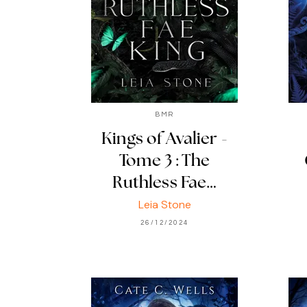
BMR
Kings of Avalier -
Tome 3 : The
Ruthless Fae…
Leia Stone
26/12/2024