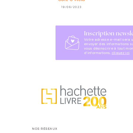
19/06/2023
Inscription newsl
Votre adresse e-mail sera 
envoyer des informations s
vous désinscrire à tout mo
d’informations,
cliquez ici
.
NOS RÉSEAUX