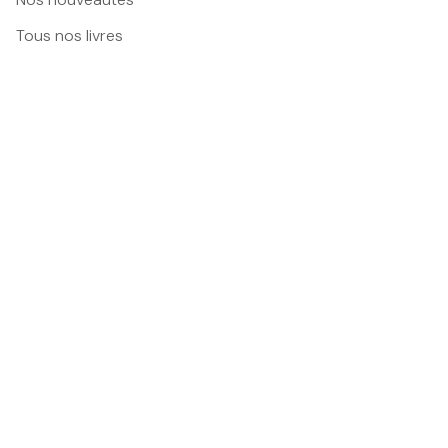
Tous nos livres
BMR
Foire Aux Questions
Nos Maisons
Nous contacter
Mentions légales
Conditions Générales d'Utilisation
Charte des Données Personnelles
Paramétrez vos préférences cookies
Charte de référencement