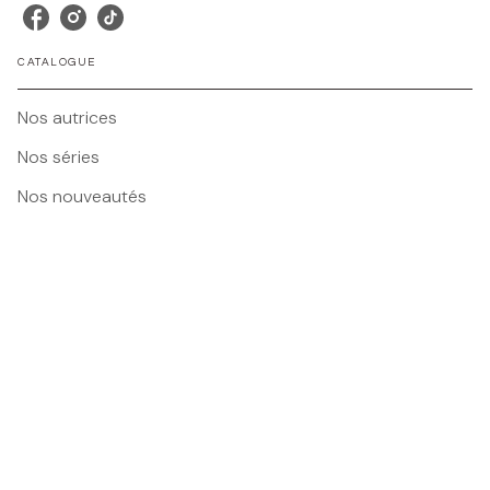
CATALOGUE
Nos autrices
Nos séries
Nos nouveautés
Tous nos livres
BMR
Foire Aux Questions
Nos Maisons
Nous contacter