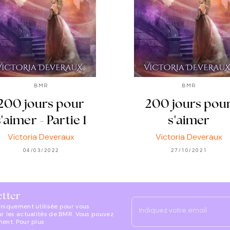
BMR
BMR
200 jours pour
200 jours pou
s'aimer - Partie 1
s'aimer
Victoria Deveraux
Victoria Deveraux
04/03/2022
27/10/2021
etter
uniquement utilisée pour vous
Indiquez votre email
ur les actualités de BMR. Vous pouvez
ment. Pour plus