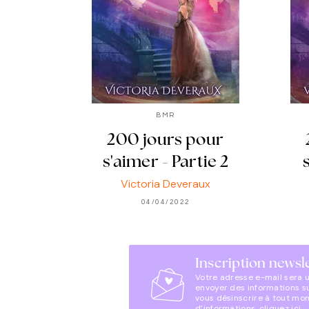
BMR
200 jours pour
s'aimer - Partie 2
Victoria Deveraux
04/04/2022
Inscription newsl
Votre adresse e-mail sera 
envoyer des informations s
vous désinscrire à tout mo
d’informations,
cliquez ici
.