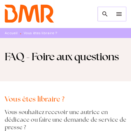
MENU
RECHERCHE
CONTENU
search
menu
PIED DE PAGE
Accueil
Vous êtes libraire ?
•
FAQ - Foire aux questions
Vous êtes libraire ?
Vous souhaitez recevoir une autrice en
dédicace ou faire une demande de service de
presse ?