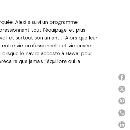
rquée, Alexi a suivi un programme
pressionnant tout l’équipage, et plus
 vol, et surtout son amant… Alors que leur
s entre vie professionnelle et vie privée.
. Lorsque le navire accoste à Hawaï pour
écaire que jamais l’équilibre qui la
P
P
P
P