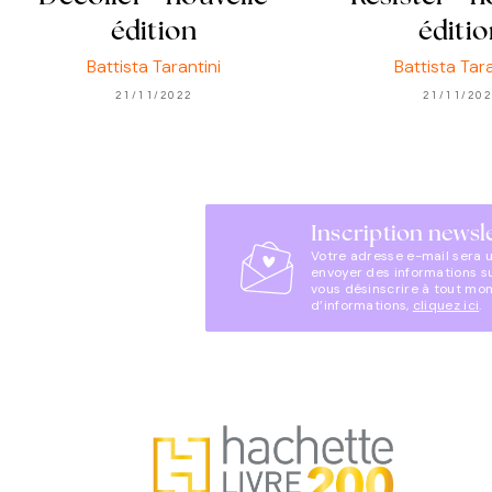
édition
éditio
Battista Tarantini
Battista Tara
21/11/2022
21/11/20
Inscription newsl
Votre adresse e-mail sera 
envoyer des informations s
vous désinscrire à tout mo
d’informations,
cliquez ici
.