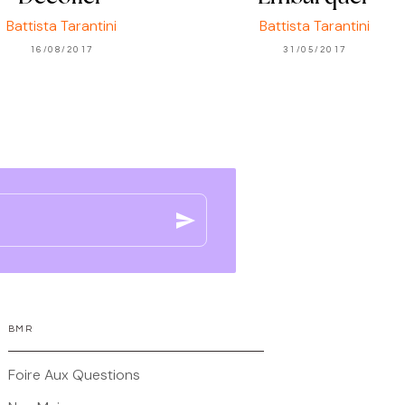
Battista Tarantini
Battista Tarantini
16/08/2017
31/05/2017
send
BMR
Foire Aux Questions