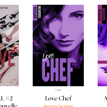
YRA
L #2
Love Chef
Battista Tarantini
ouvelle