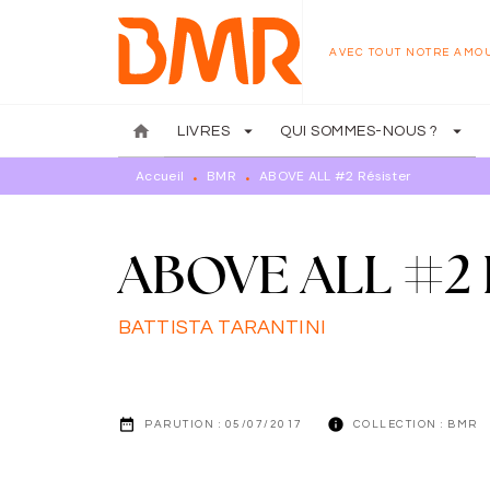
MENU
RECHERCHE
CONTENU
AVEC TOUT NOTRE AMO
home
arrow_drop_down
arrow_drop_down
LIVRES
QUI SOMMES-NOUS ?
Accueil
BMR
ABOVE ALL #2 Résister
•
•
ABOVE ALL #2 R
BATTISTA TARANTINI
date_range
info
PARUTION :
05/07/2017
COLLECTION :
BMR