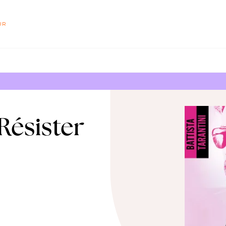
PIED DE PAGE
UR
ésister