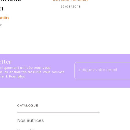
29/08/2018
n
ntini
22
etter
uniquement utilisée pour vous
Indiquez votre email
ur les actualités de BMR. Vous pouvez
ment. Pour plus
CATALOGUE
Nos autrices