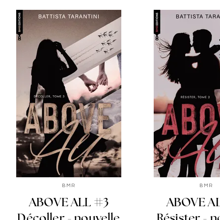
BMR
BMR
ABOVE ALL #3
ABOVE AL
Décoller - nouvelle
Résister - n