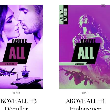
link
C
BMR
BMR
ABOVE ALL #3
ABOVE ALL #1
Décoller
Embarquer