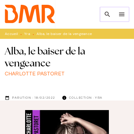
MENU
RECHERCHE
CONTENU
search
menu
PIED DE PAGE
Accueil
Yra
Alba, le baiser de la vengeance
•
•
Alba, le baiser de la
vengeance
CHARLOTTE PASTORET
date_range
info
PARUTION :
18/02/2022
COLLECTION :
YRA