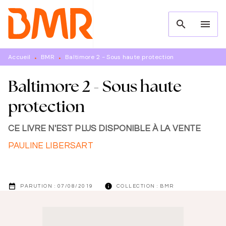
MENU
RECHERCHE
CONTENU
search
menu
PIED DE PAGE
Accueil
BMR
Baltimore 2 - Sous haute protection
•
•
Baltimore 2 - Sous haute
protection
CE LIVRE N'EST PLUS DISPONIBLE À LA VENTE
PAULINE LIBERSART
date_range
info
PARUTION :
07/08/2019
COLLECTION :
BMR