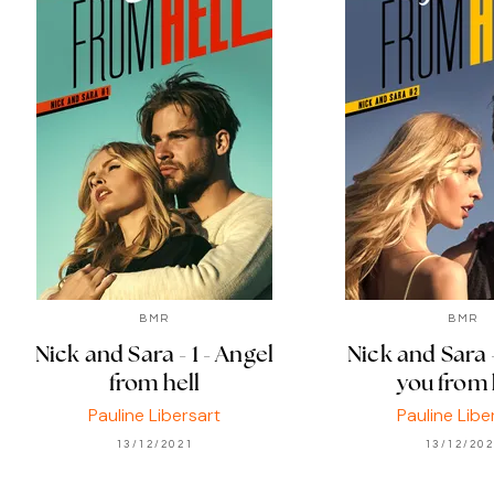
BMR
BMR
Nick and Sara - 1 - Angel
Nick and Sara -
from hell
you from 
Pauline Libersart
Pauline Libe
13/12/2021
13/12/20