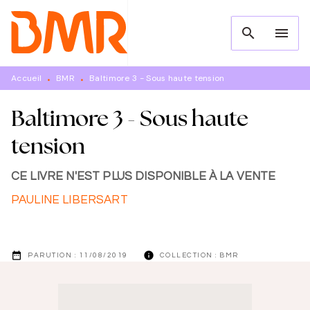
MENU
RECHERCHE
CONTENU
search
menu
PIED DE PAGE
Accueil
BMR
Baltimore 3 - Sous haute tension
•
•
Baltimore 3 - Sous haute
tension
CE LIVRE N'EST PLUS DISPONIBLE À LA VENTE
PAULINE LIBERSART
date_range
info
PARUTION :
11/08/2019
COLLECTION :
BMR