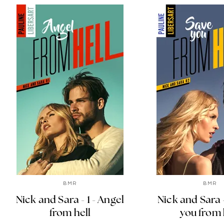
BMR
BMR
Nick and Sara - 1 - Angel
Nick and Sara -
from hell
you from 