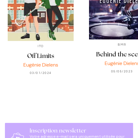
BMR
ITO
Behind the sc
Off Limits
Eugénie Dielen
Eugénie Dielens
05/05/2023
03/01/2024
Inscription newsletter
Votre adresse e-mail sera uniquement utilisée pour