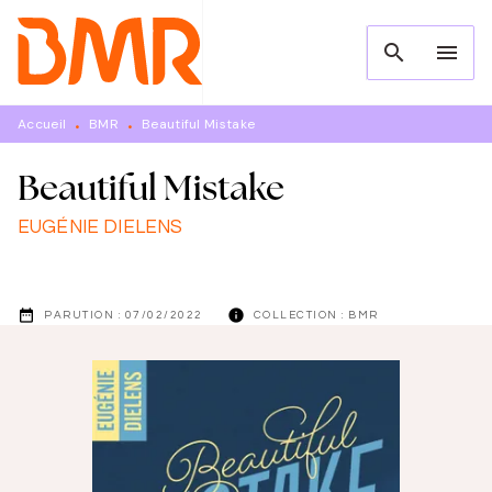
MENU
RECHERCHE
CONTENU
search
menu
PIED DE PAGE
Accueil
BMR
Beautiful Mistake
•
•
Beautiful Mistake
EUGÉNIE DIELENS
date_range
info
PARUTION :
07/02/2022
COLLECTION :
BMR