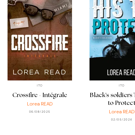
ITO
ITO
Crossfire - Intégrale
Black's soldiers 
to Protec
Lorea READ
Lorea READ
06/08/2025
02/05/2024