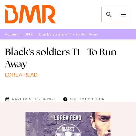
MENU
RECHERCHE
CONTENU
search
menu
PIED DE PAGE
Accueil
BMR
Black's soldiers T1 - To Run Away
•
•
Black's soldiers T1 - To Run
Away
LOREA READ
date_range
info
PARUTION :
13/09/2021
COLLECTION :
BMR