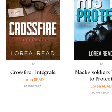
ITO
ITO
Crossfire - Intégrale
Black's soldiers 
to Protec
Lorea READ
Lorea READ
06/08/2025
02/05/2024