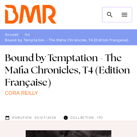
MENU
RECHERCHE
CONTENU
search
menu
PIED DE PAGE
Accueil
Ito
•
•
Bound by Temptation - The Mafia Chronicles, T4 (Edition Française)
Bound by Temptation - The
Mafia Chronicles, T4 (Edition
Française)
CORA REILLY
date_range
info
PARUTION :
03/07/2024
COLLECTION :
ITO