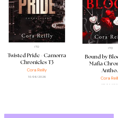
ITO
ITO
Twisted Pride - Camorra
Bound by Blo
Chronicles T3
Mafia Chron
Cora Reilly
Antho
Cora Reil
10/06/2026
07/01/20