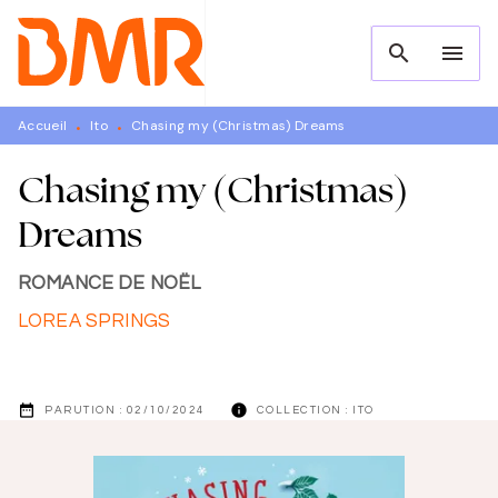
MENU
RECHERCHE
CONTENU
search
menu
PIED DE PAGE
Accueil
Ito
Chasing my (Christmas) Dreams
•
•
Chasing my (Christmas)
Dreams
ROMANCE DE NOËL
LOREA SPRINGS
date_range
info
PARUTION :
02/10/2024
COLLECTION :
ITO