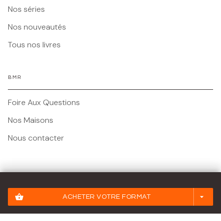
Nos séries
Nos nouveautés
Tous nos livres
BMR
Foire Aux Questions
Nos Maisons
Nous contacter
Mentions légales
shopping_basket
arrow_drop_down
ACHETER VOTRE FORMAT
Conditions Générales d'Utilisation
Charte des Données Personnelles