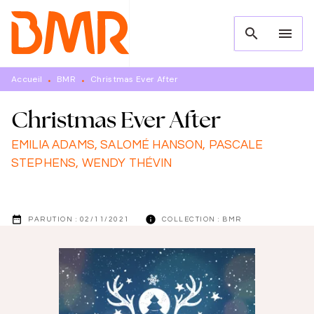
MENU
RECHERCHE
CONTENU
search
menu
PIED DE PAGE
Accueil
BMR
Christmas Ever After
•
•
Christmas Ever After
EMILIA ADAMS
,
SALOMÉ HANSON
,
PASCALE
STEPHENS
,
WENDY THÉVIN
date_range
info
PARUTION :
02/11/2021
COLLECTION :
BMR