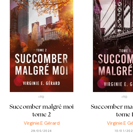
ITO
ITO
Succomber malgré moi
Succomber mal
tome 2
tome 
Virginie.E Gérard
Virginie.E G
29/05/2024
10/01/20