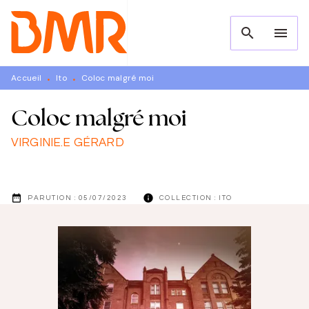
MENU
RECHERCHE
CONTENU
search
menu
PIED DE PAGE
Accueil
Ito
Coloc malgré moi
•
•
Coloc malgré moi
VIRGINIE.E GÉRARD
date_range
info
PARUTION :
05/07/2023
COLLECTION :
ITO