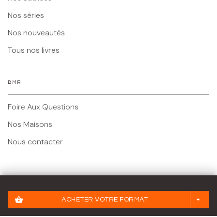
Nos séries
Nos nouveautés
Tous nos livres
BMR
Foire Aux Questions
Nos Maisons
Nous contacter
Mentions légales
shopping_basket
arrow_drop_down
ACHETER VOTRE FORMAT
Conditions Générales d'Utilisation