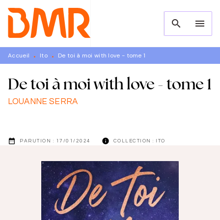
MENU
RECHERCHE
CONTENU
search
menu
PIED DE PAGE
Accueil
Ito
De toi à moi with love - tome 1
•
•
De toi à moi with love - tome 1
LOUANNE SERRA
date_range
info
PARUTION :
17/01/2024
COLLECTION :
ITO