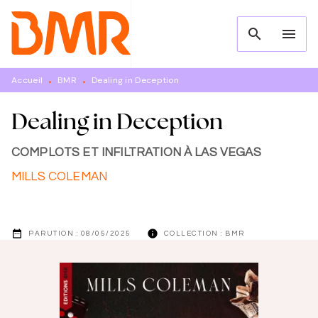
MENU
RECHERCHE
CONTENU
search
menu
PIED DE PAGE
Accueil
BMR
Dealing in Deception
•
•
Dealing in Deception
COMPLOTS ET INFILTRATION À LAS VEGAS
MILLS COLEMAN
date_range
info
PARUTION :
08/05/2025
COLLECTION :
BMR