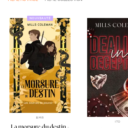
NOUVEAUTÉ
BMR
ITO
La morsure du destin -