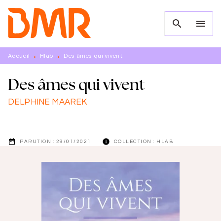
MENU
RECHERCHE
CONTENU
search
menu
PIED DE PAGE
Accueil
Hlab
Des âmes qui vivent
•
•
Des âmes qui vivent
DELPHINE MAAREK
date_range
info
PARUTION :
29/01/2021
COLLECTION :
HLAB