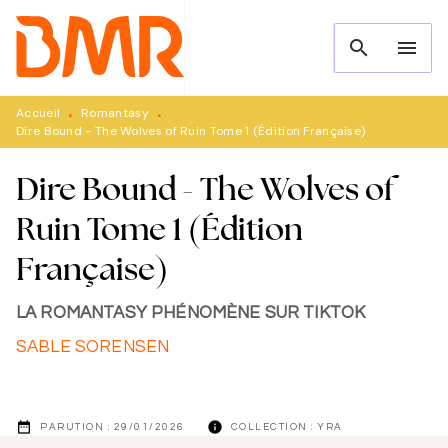
MENU
RECHERCHE
CONTENU
search
menu
PIED DE PAGE
Accueil
Romantasy
•
•
Dire Bound - The Wolves of Ruin Tome 1 (Édition Française)
Dire Bound - The Wolves of
Ruin Tome 1 (Édition
Française)
LA ROMANTASY PHÉNOMÈNE SUR TIKTOK
SABLE SORENSEN
date_range
info
PARUTION :
29/01/2026
COLLECTION :
YRA