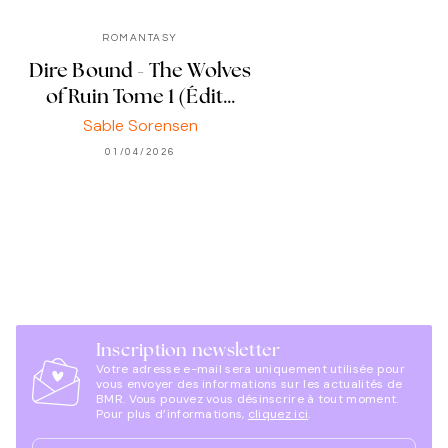
ROMANTASY
Dire Bound - The Wolves
of Ruin Tome 1 (Édit…
Sable Sorensen
01/04/2026
Inscription newsletter
Votre adresse e-mail sera uniquement utilisée pour
vous envoyer des informations sur les actualités de
BMR. Vous pouvez vous désinscrire à tout moment.
Pour plus d’informations,
cliquez ici
.