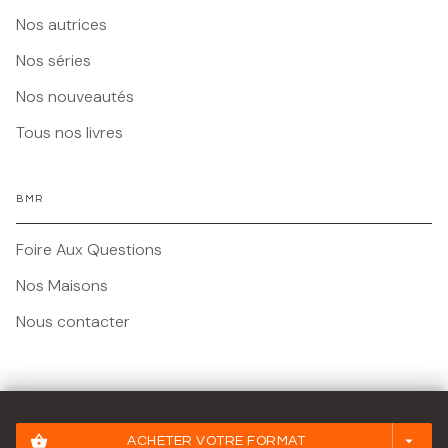
Nos autrices
Nos séries
Nos nouveautés
Tous nos livres
BMR
Foire Aux Questions
Nos Maisons
Nous contacter
Mentions légales
shopping_basket
arrow_drop_down
ACHETER VOTRE FORMAT