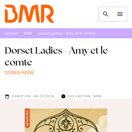
MENU
RECHERCHE
CONTENU
search
menu
PIED DE PAGE
Accueil
BMR
Dorset Ladies - Amy et le comte
•
•
Dorset Ladies - Amy et le
comte
SONIA KANE
date_range
info
PARUTION :
09/10/2025
COLLECTION :
BMR