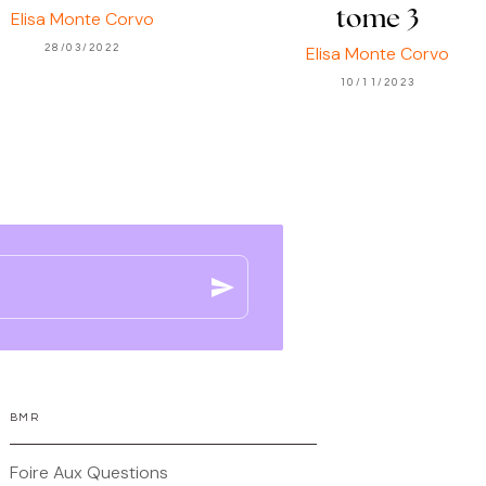
Elisa Monte Corvo
tome 3
28/03/2022
Elisa Monte Corvo
10/11/2023
send
BMR
Foire Aux Questions