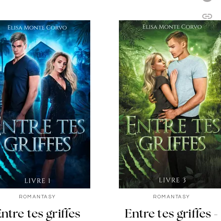
link
C
ROMANTASY
ROMANTASY
ntre tes griffes
Entre tes griffes -