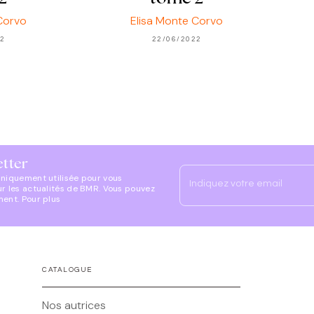
Corvo
Elisa Monte Corvo
22
22/06/2022
etter
uniquement utilisée pour vous
Indiquez votre email
ur les actualités de BMR. Vous pouvez
ment. Pour plus
CATALOGUE
Nos autrices