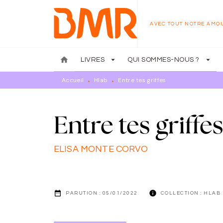
MENU
RECHERCHE
CONTENU
AVEC TOUT NOTRE AMO
home
arrow_drop_down
arrow_drop_down
LIVRES
QUI SOMMES-NOUS ?
Accueil
Hlab
Entre tes griffes
•
•
Entre tes griffe
ELISA MONTE CORVO
date_range
info
PARUTION :
05/01/2022
COLLECTION :
HLAB