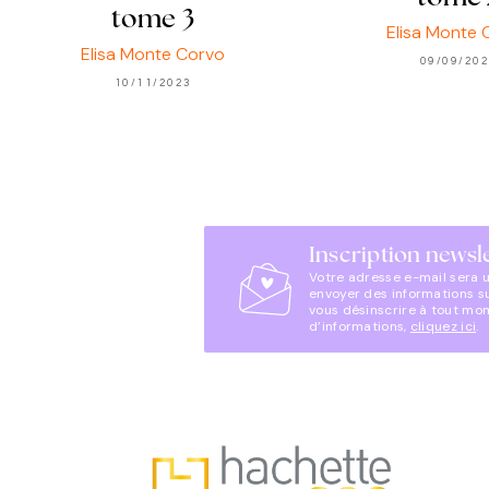
tome 3
Elisa Monte 
Elisa Monte Corvo
09/09/20
10/11/2023
Inscription newsl
Votre adresse e-mail sera 
envoyer des informations s
vous désinscrire à tout mo
d’informations,
cliquez ici
.