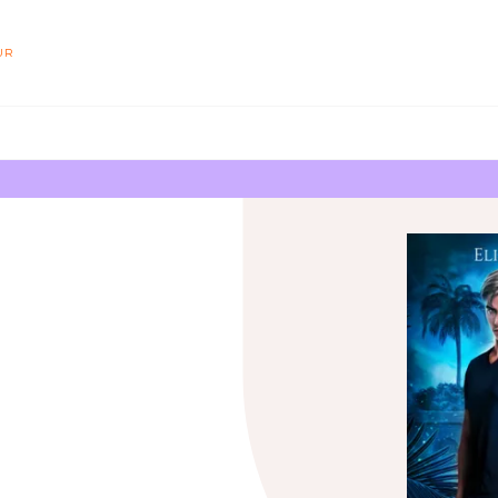
PIED DE PAGE
UR
s