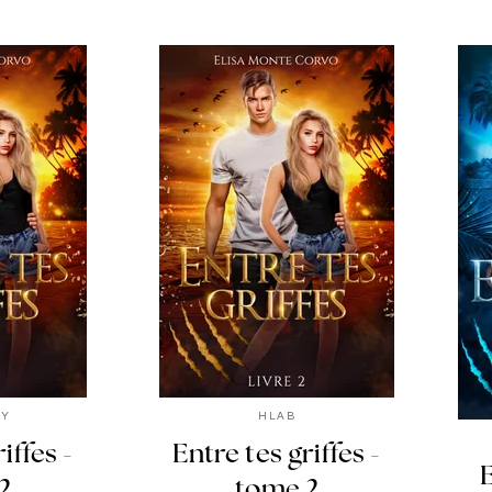
SY
HLAB
iffes -
Entre tes griffes -
E
2
tome 2