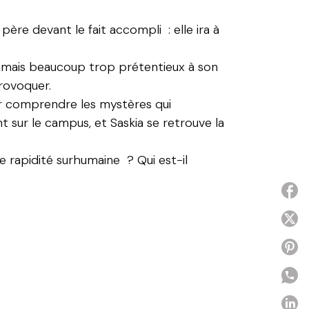
ère devant le fait accompli : elle ira à
le mais beaucoup trop prétentieux à son
provoquer.
ur comprendre les mystères qui
 sur le campus, et Saskia se retrouve la
e rapidité surhumaine ? Qui est-il
P
P
P
P