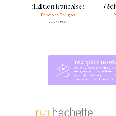
(Edition française)
(édi
Penelope Douglas
P
09/04/2025
Inscription newsl
Votre adresse e-mail sera 
envoyer des informations s
vous désinscrire à tout mo
d’informations,
cliquez ici
.