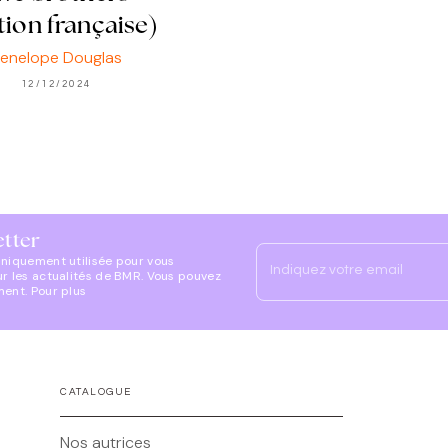
tion française)
enelope Douglas
12/12/2024
etter
uniquement utilisée pour vous
Indiquez votre email
ur les actualités de BMR. Vous pouvez
ment. Pour plus
CATALOGUE
Nos autrices