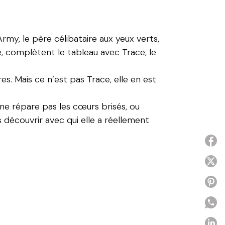
Army, le père célibataire aux yeux verts,
le, complètent le tableau avec Trace, le
es. Mais ce n’est pas Trace, elle en est
 ne répare pas les cœurs brisés, ou
 découvrir avec qui elle a réellement
P
P
P
P