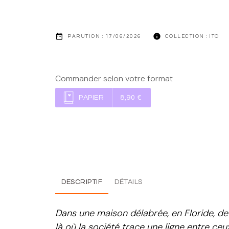
date_range
info
PARUTION :
17/06/2026
COLLECTION :
ITO
Commander selon votre format
PAPIER
8,90 €
DESCRIPTIF
DÉTAILS
Dans une maison délabrée, en Floride, de 
là où la société trace une ligne entre ceux