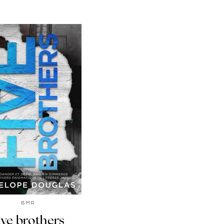
BMR
ive brothers