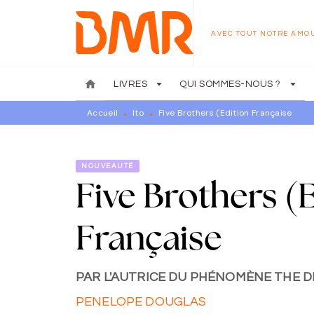
MENU
RECHERCHE
CONTENU
AVEC TOUT NOTRE AMO
home
arrow_drop_down
arrow_drop_down
LIVRES
QUI SOMMES-NOUS ?
Accueil
Ito
Five Brothers (Edition Française
•
•
NOUVEAUTÉ
Five Brothers (
Française
PAR L'AUTRICE DU PHÉNOMÈNE THE DE
PENELOPE DOUGLAS