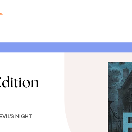
PIED DE PAGE
UR
Edition
VIL'S NIGHT