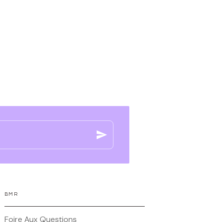
send
BMR
Foire Aux Questions