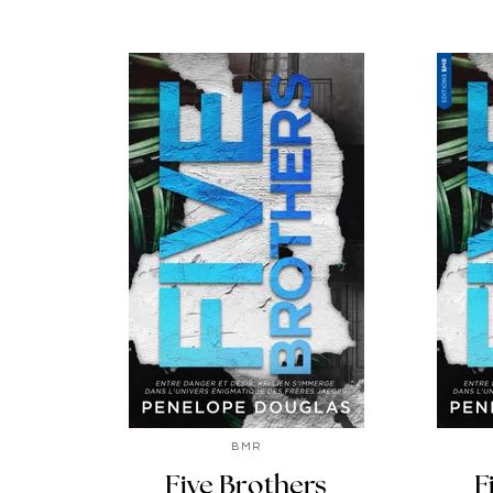
BMR
Five Brothers
F