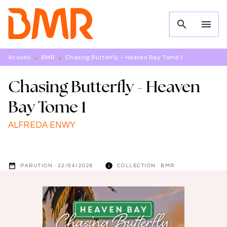
MENU
RECHERCHE
CONTENU
search
menu
PIED DE PAGE
Accueil
BMR
Chasing Butterfly - Heaven Bay Tome 1
•
•
Chasing Butterfly - Heaven
Bay Tome 1
ALFREDA ENWY
date_range
info
PARUTION :
22/04/2026
COLLECTION :
BMR