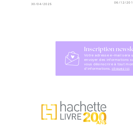
06/12/20
30/04/2025
Inscription newsl
Votre adresse e-mail sera 
envoyer des informations s
vous désinscrire à tout mo
d’informations,
cliquez ici
.