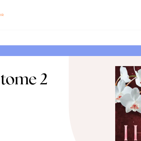
PIED DE PAGE
UR
e tome 2