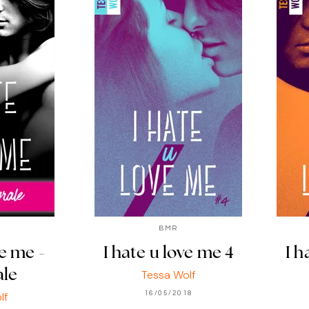
BMR
ve me -
I hate u love me 4
I h
Tessa Wolf
ale
lf
16/05/2018