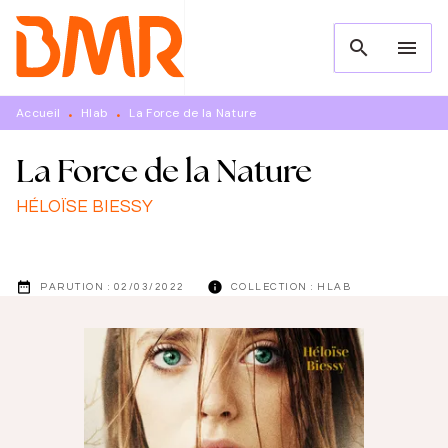
MENU
RECHERCHE
CONTENU
search
menu
PIED DE PAGE
Accueil
Hlab
La Force de la Nature
•
•
La Force de la Nature
HÉLOÏSE BIESSY
date_range
info
PARUTION :
02/03/2022
COLLECTION :
HLAB