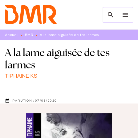
MENU
RECHERCHE
CONTENU
search
menu
PIED DE PAGE
Accueil
BMR
A la lame aiguisée de tes larmes
•
•
A la lame aiguisée de tes
larmes
TIPHAINE KS
date_range
PARUTION :
07/08/2020