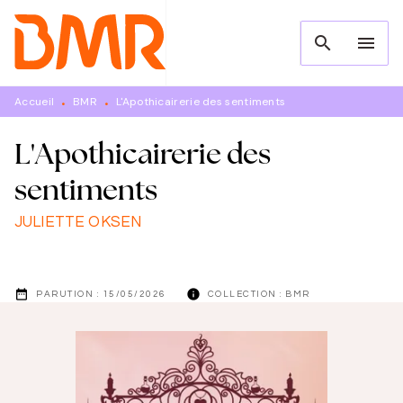
MENU
RECHERCHE
CONTENU
search
menu
PIED DE PAGE
Accueil
BMR
L'Apothicairerie des sentiments
•
•
L'Apothicairerie des
sentiments
JULIETTE OKSEN
date_range
info
PARUTION :
15/05/2026
COLLECTION :
BMR