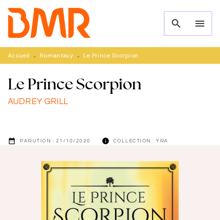
MENU
RECHERCHE
CONTENU
search
menu
PIED DE PAGE
Accueil
Romantasy
Le Prince Scorpion
•
•
Le Prince Scorpion
AUDREY GRILL
date_range
info
PARUTION :
21/10/2020
COLLECTION :
YRA