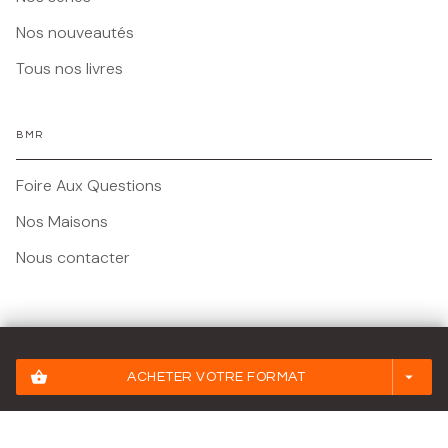
Nos nouveautés
Tous nos livres
BMR
Foire Aux Questions
Nos Maisons
Nous contacter
Mentions légales
shopping_basket
arrow_drop_down
ACHETER VOTRE FORMAT
Conditions Générales d'Utilisation
Charte des Données Personnelles
Paramétrez vos préférences cookies