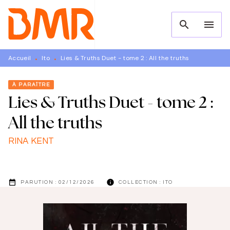
MENU
RECHERCHE
CONTENU
search
menu
PIED DE PAGE
Accueil
Ito
Lies & Truths Duet - tome 2 : All the truths
•
•
À PARAÎTRE
Lies & Truths Duet - tome 2 :
All the truths
RINA KENT
date_range
info
PARUTION :
02/12/2026
COLLECTION :
ITO