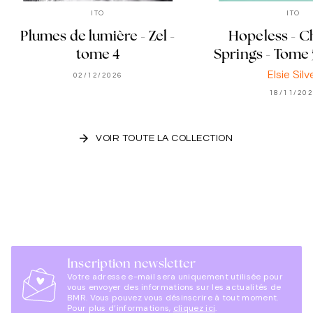
ITO
ITO
Plumes de lumière - Zel -
Hopeless - C
tome 4
Springs - Tome 
Elsie Silv
02/12/2026
18/11/20
arrow_forward
VOIR TOUTE LA COLLECTION
Inscription newsletter
Votre adresse e-mail sera uniquement utilisée pour
vous envoyer des informations sur les actualités de
BMR. Vous pouvez vous désinscrire à tout moment.
Pour plus d’informations,
cliquez ici
.