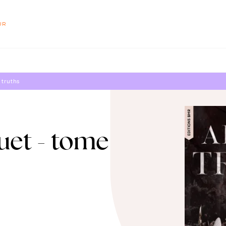
PIED DE PAGE
UR
 truths
uet - tome