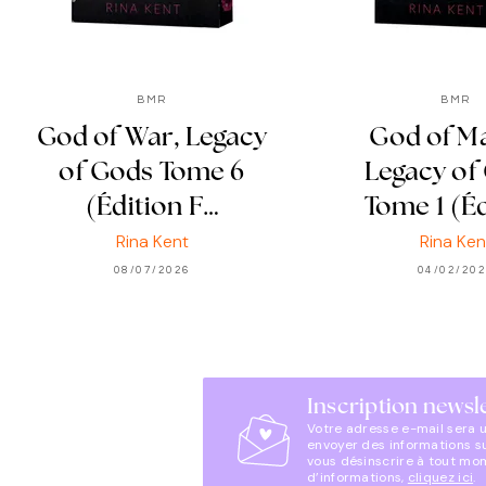
BMR
BMR
God of War, Legacy
God of Ma
of Gods Tome 6
Legacy of
(Édition F…
Tome 1 (É
Rina Kent
Rina Ken
08/07/2026
04/02/20
Inscription newsl
Votre adresse e-mail sera 
envoyer des informations s
vous désinscrire à tout mo
d’informations,
cliquez ici
.