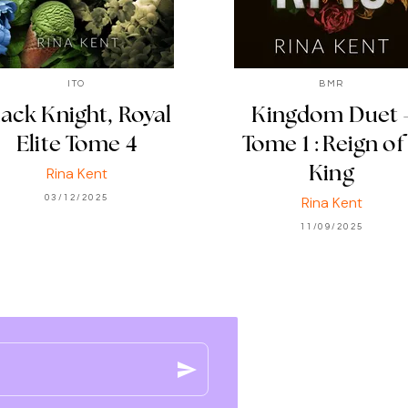
ITO
BMR
lack Knight, Royal
Kingdom Duet 
Elite Tome 4
Tome 1 : Reign of
Rina Kent
King
03/12/2025
Rina Kent
11/09/2025
send