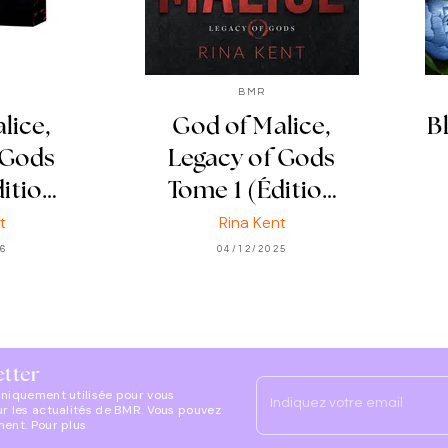
BMR
lice,
God of Malice,
B
 Gods
Legacy of Gods
ditio…
Tome 1 (Éditio…
t
Rina Kent
26
04/12/2025
etter
uniquement utilisée pour vous
Indiquez votre email
ur les actualités de BMR. Vous pouvez
ment. Pour plus