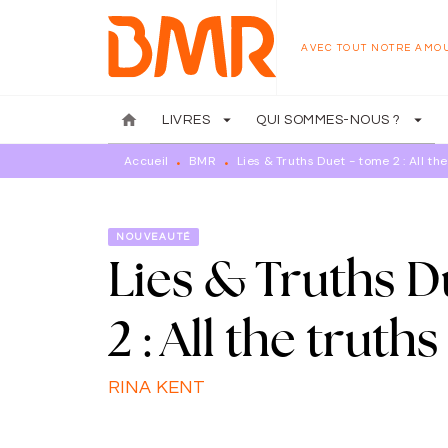
MENU
RECHERCHE
CONTENU
AVEC TOUT NOTRE AMO
home
arrow_drop_down
arrow_drop_down
LIVRES
QUI SOMMES-NOUS ?
Accueil
BMR
Lies & Truths Duet - tome 2 : All the
•
•
NOUVEAUTÉ
Lies & Truths D
2 : All the truths
RINA KENT