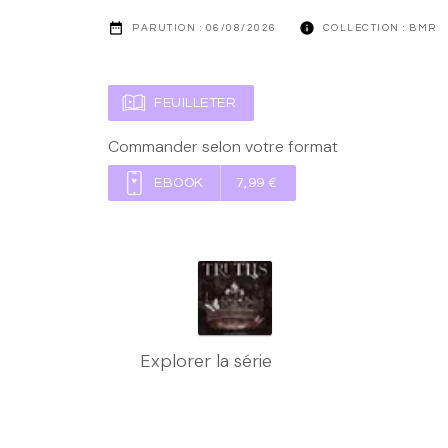
date_range
info
PARUTION :
06/08/2026
COLLECTION :
BMR
FEUILLETER
Commander selon votre format
EBOOK
7,99 €
Explorer la série