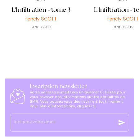
L'Infiltration - tome 3
L'Infiltration - 
Fanely SCOTT
Fanely SCOTT
13/01/2021
19/08/2019
Inscription newsletter
Votre adresse e-mail sera uniquement utilisée pour
vous envoyer des informations sur les actualités de
BMR. Vous pouvez vous désinscrire à tout moment.
Pour plus d’informations,
cliquez ici
.
send
Indiquez votre email