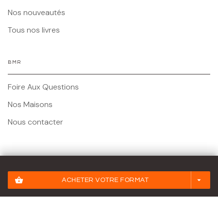
Nos nouveautés
Tous nos livres
BMR
Foire Aux Questions
Nos Maisons
Nous contacter
Mentions légales
shopping_basket
arrow_drop_down
ACHETER VOTRE FORMAT
Conditions Générales d'Utilisation
Charte des Données Personnelles
Paramétrez vos préférences cookies