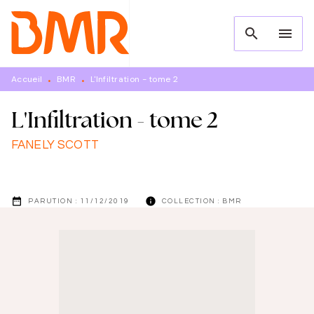
MENU
RECHERCHE
CONTENU
search
menu
PIED DE PAGE
Accueil
BMR
L'Infiltration - tome 2
•
•
L'Infiltration - tome 2
FANELY SCOTT
date_range
info
PARUTION :
11/12/2019
COLLECTION :
BMR