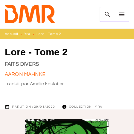
MENU
RECHERCHE
CONTENU
search
menu
PIED DE PAGE
Accueil
Yra
Lore - Tome 2
•
•
Lore - Tome 2
FAITS DIVERS
AARON MAHNKE
Traduit par
Amélie Foulatier
date_range
info
PARUTION :
29/01/2020
COLLECTION :
YRA