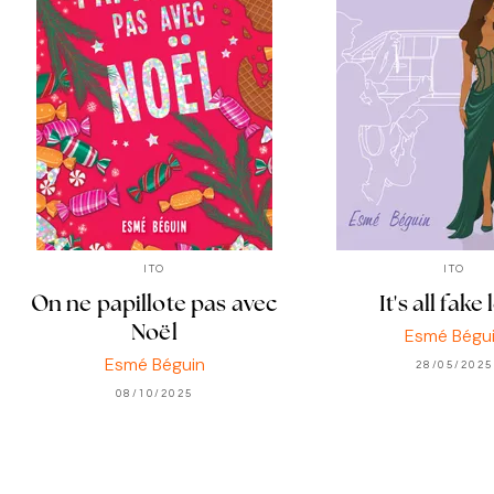
ITO
ITO
On ne papillote pas avec
It's all fake
Noël
Esmé Bégu
Esmé Béguin
28/05/2025
08/10/2025