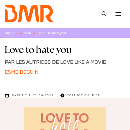
MENU
RECHERCHE
CONTENU
search
menu
PIED DE PAGE
Accueil
BMR
Love to hate you
•
•
Love to hate you
PAR LES AUTRICES DE LOVE LIKE A MOVIE
ESMÉ BÉGUIN
date_range
info
PARUTION :
22/09/2023
COLLECTION :
BMR