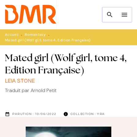
MENU
RECHERCHE
CONTENU
search
menu
PIED DE PAGE
Accueil
Romantasy
•
•
Mated girl (Wolf girl, tome 4, Edition Française)
Mated girl (Wolf girl, tome 4,
Edition Française)
LEIA STONE
Traduit par
Arnold Petit
date_range
info
PARUTION :
10/06/2022
COLLECTION :
YRA