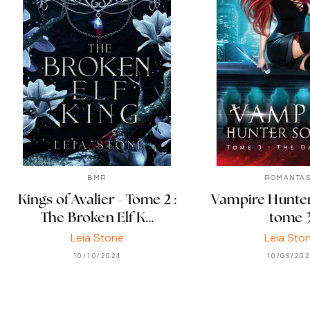
BMR
ROMANTA
Kings of Avalier - Tome 2 :
Vampire Hunter
The Broken Elf K…
tome 
Leia Stone
Leia Sto
10/10/2024
10/05/20