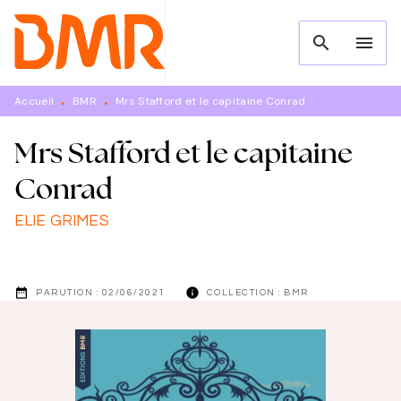
MENU
RECHERCHE
CONTENU
search
menu
PIED DE PAGE
Accueil
BMR
Mrs Stafford et le capitaine Conrad
•
•
Mrs Stafford et le capitaine
Conrad
ELIE GRIMES
date_range
info
PARUTION :
02/06/2021
COLLECTION :
BMR