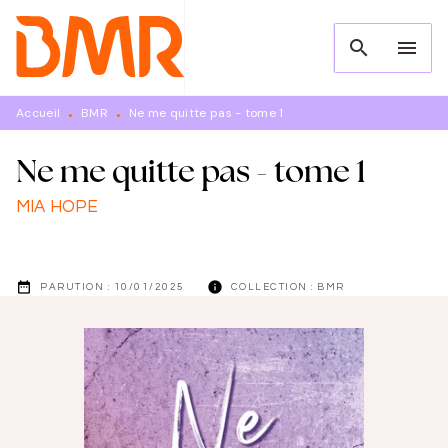
MENU
RECHERCHE
CONTENU
search
menu
PIED DE PAGE
Accueil
BMR
Ne me quitte pas - tome 1
•
•
Ne me quitte pas - tome 1
MIA HOPE
date_range
info
PARUTION :
10/01/2025
COLLECTION :
BMR