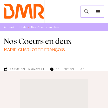
MENU
RECHERCHE
CONTENU
search
menu
PIED DE PAGE
Accueil
Hlab
Nos Coeurs en deux
•
•
Nos Coeurs en deux
MARIE-CHARLOTTE FRANÇOIS
date_range
info
PARUTION :
14/04/2021
COLLECTION :
HLAB