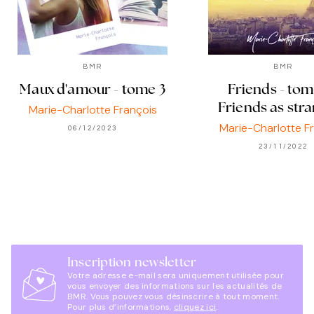
BMR
BMR
Maux d'amour - tome 3
Friends - tom
Friends as str
Marie-Charlotte François
Marie-Charlotte F
06/12/2023
23/11/2022
Inscription newsletter
Votre adresse e-mail sera uniquement utilisée pour
vous envoyer des informations sur les actualités de
BMR. Vous pouvez vous désinscrire à tout moment.
Pour plus d’informations,
cliquez ici
.