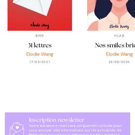
BMR
HLAB
31 lettres
Nos smiles bri
Elodie Wang
Elodie Wang
17/03/2021
24/06/2020
Inscription newsletter
Votre adresse e-mail sera uniquement utilisée pour
vous envoyer des informations sur les actualités de
BMR. Vous pouvez vous désinscrire à tout moment.