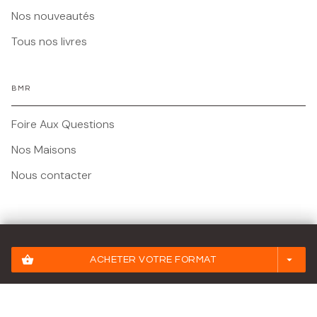
Nos nouveautés
Tous nos livres
BMR
Foire Aux Questions
Nos Maisons
Nous contacter
Mentions légales
shopping_basket
arrow_drop_down
ACHETER VOTRE FORMAT
Conditions Générales d'Utilisation
Charte des Données Personnelles
Paramétrez vos préférences cookies