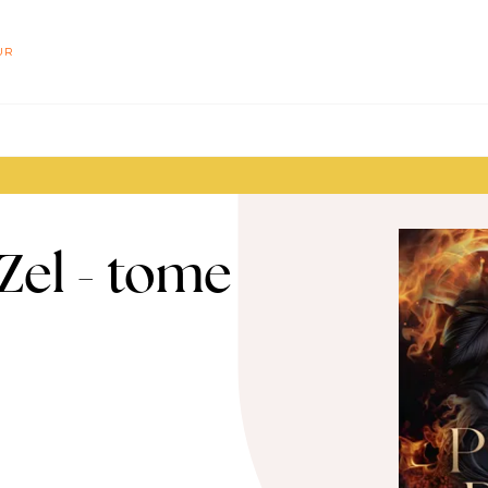
PIED DE PAGE
UR
 Zel - tome