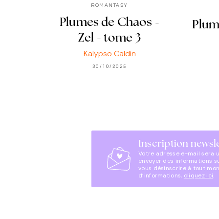
ROMANTASY
Plumes de Chaos -
Plum
Zel - tome 3
Kalypso Caldin
30/10/2025
Inscription newsl
Votre adresse e-mail sera 
envoyer des informations s
vous désinscrire à tout mo
d’informations,
cliquez ici
.