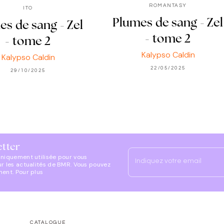
ROMANTASY
ITO
Plumes de sang - Zel
es de sang - Zel
- tome 2
- tome 2
Kalypso Caldin
Kalypso Caldin
22/05/2025
29/10/2025
etter
uniquement utilisée pour vous
Indiquez votre email
ur les actualités de BMR. Vous pouvez
ment. Pour plus
CATALOGUE