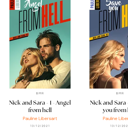
BMR
BMR
Nick and Sara - 1 - Angel
Nick and Sara -
from hell
you from 
Pauline Libersart
Pauline Libe
13/12/2021
13/12/20