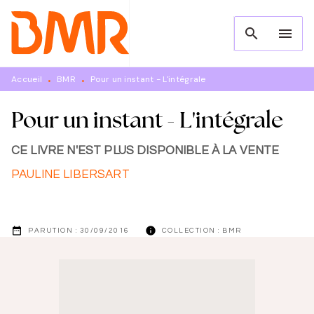
MENU
RECHERCHE
CONTENU
search
menu
PIED DE PAGE
Accueil
BMR
Pour un instant - L'intégrale
•
•
Pour un instant - L'intégrale
CE LIVRE N'EST PLUS DISPONIBLE À LA VENTE
PAULINE LIBERSART
date_range
info
PARUTION :
30/09/2016
COLLECTION :
BMR