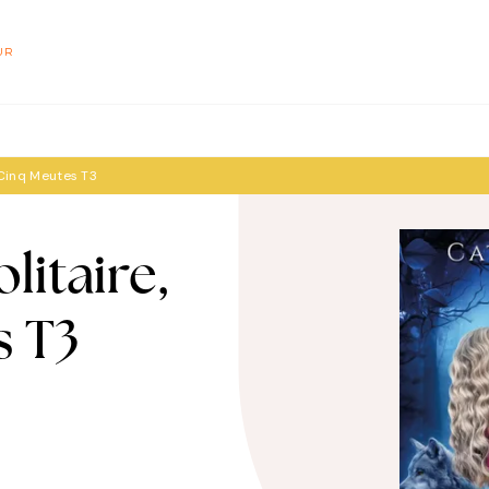
PIED DE PAGE
UR
s Cinq Meutes T3
litaire,
s T3