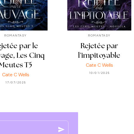
ROMANTASY
ROMANTASY
jetée par le
Rejetée par
vage, Les Cinq
l'impitoyable
Cate C Wells
Meutes T5
Cate C Wells
10/01/2025
17/07/2025
send