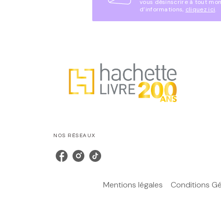
vous désinscrire à tout mo
d’informations,
cliquez ici
.
NOS RÉSEAUX
Mentions légales
Conditions Gén