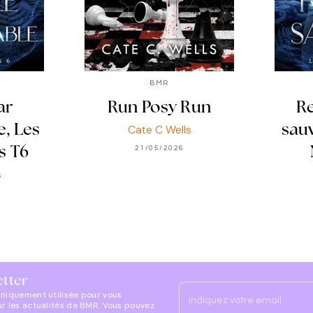
BMR
ar
Run Posy Run
Re
Cate C Wells
e, Les
sau
21/05/2026
s T6
s
etter
uniquement utilisée pour vous
Indiquez votre email
ur les actualités de BMR. Vous pouvez