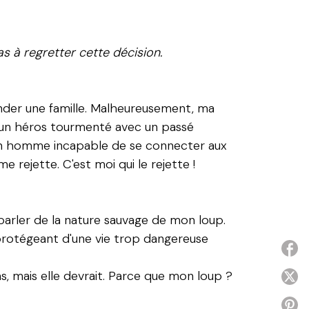
s à regretter cette décision.
onder une famille. Malheureusement, ma
 un héros tourmenté avec un passé
 : un homme incapable de se connecter aux
me rejette. C'est moi qui le rejette !
 parler de la nature sauvage de mon loup.
 protégeant d'une vie trop dangereuse
P
s, mais elle devrait. Parce que mon loup ?
P
P