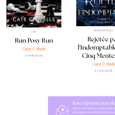
ROMANTASY
ITO
Rejetée p
Run Posy Run
l'Indomptabl
Cate C Wells
Cinq Meute
12/08/2026
Cate C Well
21/05/2026
Inscription newsl
Votre adresse e-mail sera 
envoyer des informations s