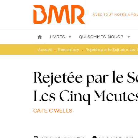
MENU
RECHERCHE
CONTENU
AVEC TOUT NOTRE AMO
home
arrow_drop_down
arrow_drop_down
LIVRES
QUI SOMMES-NOUS ?
Accueil
Romantasy
Rejetée par le Solitaire, Le
•
•
Rejetée par le So
Les Cinq Meute
CATE C WELLS
date_range
info
PARUTION :
26/01/2024
COLLECTION :
YRA