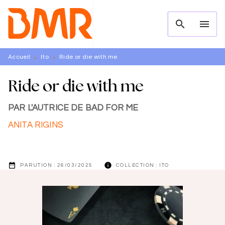
MENU
RECHERCHE
CONTENU
search
menu
PIED DE PAGE
Accueil
Ito
Ride or die with me
•
•
Ride or die with me
PAR L'AUTRICE DE BAD FOR ME
ANITA RIGINS
date_range
info
PARUTION :
26/03/2025
COLLECTION :
ITO